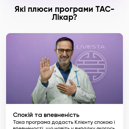
Які плюси програми ТАС-
Лікар?
Cпокій та впевненість
Така програма додасть Клієнту спокою і
впевненості, що навіть у випадку якогось