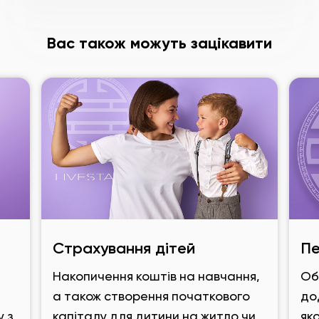
Вас також можуть зацікавити
Страхування дітей
Пе
Накопичення коштів на навчання,
Об
а також створення початкового
дод
у з
капіталу для дитини на житло чи
як